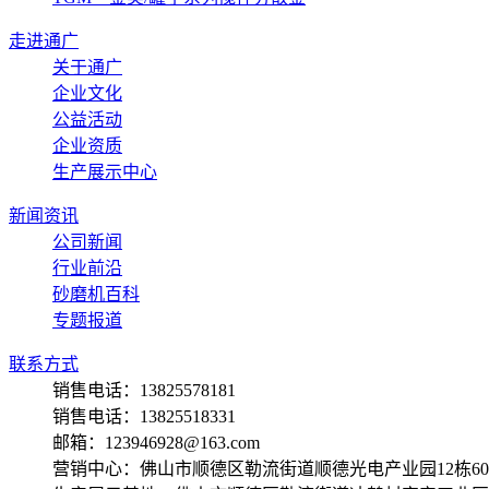
走进通广
关于通广
企业文化
公益活动
企业资质
生产展示中心
新闻资讯
公司新闻
行业前沿
砂磨机百科
专题报道
联系方式
销售电话：13825578181
销售电话：13825518331
邮箱：123946928@163.com
营销中心：佛山市顺德区勒流街道顺德光电产业园12栋60