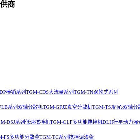
供商
CDP棒销系列
TGM-CDS大流量系列
TGM-TN涡轮式系列
-FLB系列双轴分散机
TGM-GFJZ真空分散机
TGM-TSJ同心双轴分
GM-DSJ系列低速搅拌机
TGM-QLF多功能搅拌机
DLH行星动力混
M-FS多功能分散釜
TGM-TC系列搅拌调漆釜