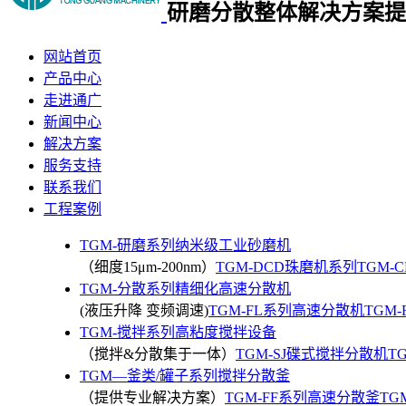
研磨分散整体
解决方案提
网站首页
产品中心
走进通广
新闻中心
解决方案
服务支持
联系我们
工程案例
TGM-研磨系列纳米级工业砂磨机
（细度15μm-200nm）
TGM-DCD珠磨机系列
TGM-
TGM-分散系列精细化高速分散机
(液压升降 变频调速)
TGM-FL系列高速分散机
TGM
TGM-搅拌系列高粘度搅拌设备
（搅拌&分散集于一体）
TGM-SJ碟式搅拌分散机
T
TGM—釜类/罐子系列搅拌分散釜
（提供专业解决方案）
TGM-FF系列高速分散釜
TG