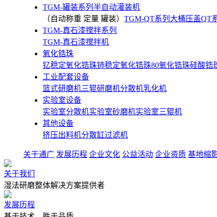
TGM-罐装系列半自动灌装机
（自动称重 定量 罐装）
TGM-QT系列大桶压盖
QT
TGM-真石漆搅拌系列
TGM-真石漆搅拌机
氧化锆珠
钇稳定氧化锆珠
铈稳定氧化锆珠
80氧化锆珠
硅酸锆
工业配套设备
篮式研磨机
三辊研磨机
分散机
乳化机
实验室设备
实验室分散机
实验室砂磨机
实验室三辊机
其他设备
挤压出料机
分散缸
过滤机
关于通广
发展历程
企业文化
公益活动
企业资质
基地缩
关于我们
湿法研磨整体解决方案提供者
发展历程
基于技术，胜于品质