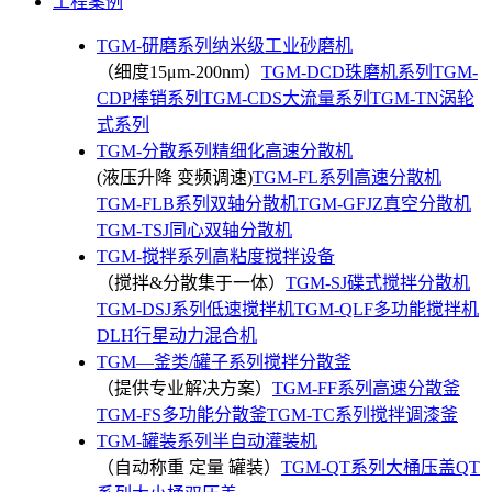
工程案例
TGM-研磨系列纳米级工业砂磨机
（细度15μm-200nm）
TGM-DCD珠磨机系列
TGM-
CDP棒销系列
TGM-CDS大流量系列
TGM-TN涡轮
式系列
TGM-分散系列精细化高速分散机
(液压升降 变频调速)
TGM-FL系列高速分散机
TGM-FLB系列双轴分散机
TGM-GFJZ真空分散机
TGM-TSJ同心双轴分散机
TGM-搅拌系列高粘度搅拌设备
（搅拌&分散集于一体）
TGM-SJ碟式搅拌分散机
TGM-DSJ系列低速搅拌机
TGM-QLF多功能搅拌机
DLH行星动力混合机
TGM—釜类/罐子系列搅拌分散釜
（提供专业解决方案）
TGM-FF系列高速分散釜
TGM-FS多功能分散釜
TGM-TC系列搅拌调漆釜
TGM-罐装系列半自动灌装机
（自动称重 定量 罐装）
TGM-QT系列大桶压盖
QT