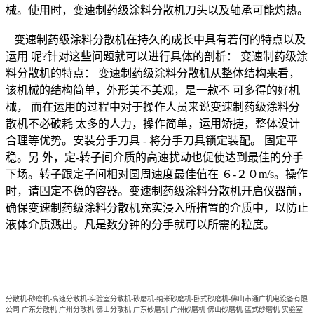
械。使用时，变速制药级涂料分散机刀头以及轴承可能灼热。
变速制药级涂料分散机在持久的成长中具有若何的特点以及
运用 呢?针对这些问题就可以进行具体的剖析： 变速制药级涂
料分散机的特点： 变速制药级涂料分散机从整体结构来看，
该机械的结构简单，外形美不美观，是一款不 可多得的好机
械， 而在运用的过程中对于操作人员来说变速制药级涂料分
散机不必破耗 太多的人力，操作简单，运用矫捷，整体设计
合理等优势。安装分手刀具 - 将分手刀具锁定装配。 固定平
稳。另 外，定-转子间介质的高速扰动也促使达到最佳的分手
下场。转子跟定子间相对圆周速度最佳值在 ６-２０m/s。操作
时，请固定不稳的容器。变速制药级涂料分散机开启仪器前，
确保变速制药级涂料分散机充实浸入所措置的介质中，以防止
液体介质溅出。凡是数分钟的分手就可以所需的粒度。
分散机-砂磨机-高速分散机-实验室分散机-砂磨机-纳米砂磨机-卧式砂磨机-佛山市通广机电设备有限
公司-广东分散机-广州分散机-佛山分散机-广东砂磨机-广州砂磨机-佛山砂磨机-篮式砂磨机-实验室