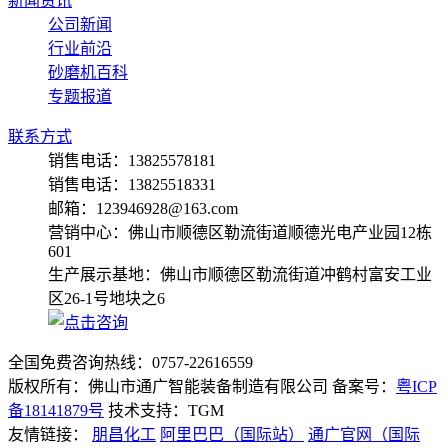
新闻资讯
公司新闻
行业前沿
砂磨机百科
专题报道
联系方式
销售电话：13825578181
销售电话：13825518331
邮箱：123946928@163.com
营销中心：佛山市顺德区勒流街道顺德光电产业园12栋
601
生产展示基地：佛山市顺德区勒流街道冲鹤村富安工业
区26-1号地块之6
全国免费咨询热线：
0757-22616559
版权所有：佛山市通广智能装备制造有限公司 备案号：
粤ICP
备18141879号
技术支持：TGM
友情链接：
朋昌化工
阿里巴巴（国际站）
通广官网（国际