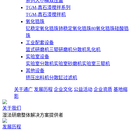
系列大小桶双压盖
TGM-真石漆搅拌系列
TGM-真石漆搅拌机
氧化锆珠
钇稳定氧化锆珠
铈稳定氧化锆珠
80氧化锆珠
硅酸锆
珠
工业配套设备
篮式研磨机
三辊研磨机
分散机
乳化机
实验室设备
实验室分散机
实验室砂磨机
实验室三辊机
其他设备
挤压出料机
分散缸
过滤机
关于通广
发展历程
企业文化
公益活动
企业资质
基地缩
影
关于我们
湿法研磨整体解决方案提供者
发展历程