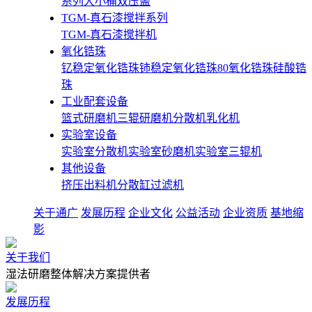
系列大小桶双压盖
TGM-真石漆搅拌系列
TGM-真石漆搅拌机
氧化锆珠
钇稳定氧化锆珠
铈稳定氧化锆珠
80氧化锆珠
硅酸锆
珠
工业配套设备
篮式研磨机
三辊研磨机
分散机
乳化机
实验室设备
实验室分散机
实验室砂磨机
实验室三辊机
其他设备
挤压出料机
分散缸
过滤机
关于通广
发展历程
企业文化
公益活动
企业资质
基地缩
影
关于我们
湿法研磨整体解决方案提供者
发展历程