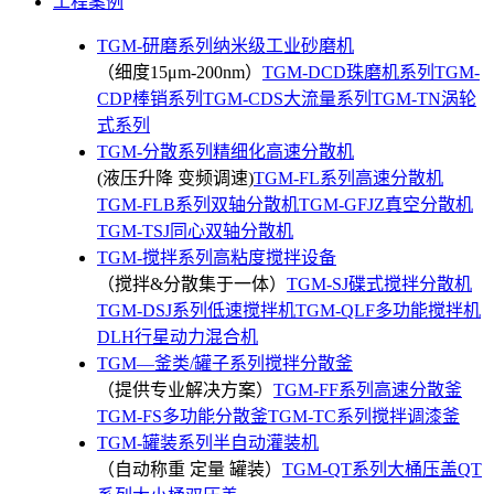
工程案例
TGM-研磨系列纳米级工业砂磨机
（细度15μm-200nm）
TGM-DCD珠磨机系列
TGM-
CDP棒销系列
TGM-CDS大流量系列
TGM-TN涡轮
式系列
TGM-分散系列精细化高速分散机
(液压升降 变频调速)
TGM-FL系列高速分散机
TGM-FLB系列双轴分散机
TGM-GFJZ真空分散机
TGM-TSJ同心双轴分散机
TGM-搅拌系列高粘度搅拌设备
（搅拌&分散集于一体）
TGM-SJ碟式搅拌分散机
TGM-DSJ系列低速搅拌机
TGM-QLF多功能搅拌机
DLH行星动力混合机
TGM—釜类/罐子系列搅拌分散釜
（提供专业解决方案）
TGM-FF系列高速分散釜
TGM-FS多功能分散釜
TGM-TC系列搅拌调漆釜
TGM-罐装系列半自动灌装机
（自动称重 定量 罐装）
TGM-QT系列大桶压盖
QT