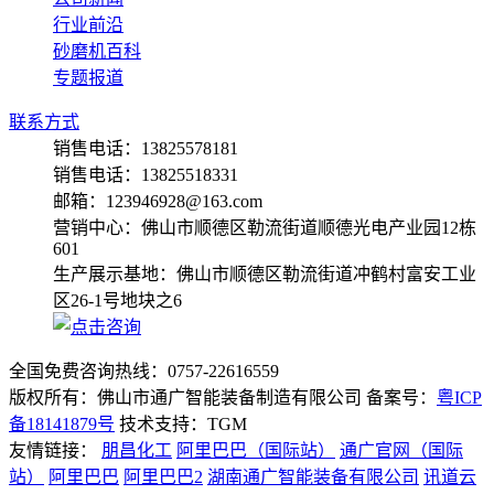
行业前沿
砂磨机百科
专题报道
联系方式
销售电话：13825578181
销售电话：13825518331
邮箱：123946928@163.com
营销中心：佛山市顺德区勒流街道顺德光电产业园12栋
601
生产展示基地：佛山市顺德区勒流街道冲鹤村富安工业
区26-1号地块之6
全国免费咨询热线：
0757-22616559
版权所有：佛山市通广智能装备制造有限公司 备案号：
粤ICP
备18141879号
技术支持：TGM
友情链接：
朋昌化工
阿里巴巴（国际站）
通广官网（国际
站）
阿里巴巴
阿里巴巴2
湖南通广智能装备有限公司
讯道云