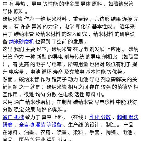
中 有 导热 、导电 等性能 的非金属 导体 原料 ，如碳纳米管
导体 原料 。
碳纳米管 作为 一维 纳米材料 ，重量轻 ，六边形 结果 连接 完
美 ，有 许多 异常 的力学 ，电学 和化学 基本性能 。 近年来
由于 碳纳米管 及纳米材料 的深入研究 ，纳米材料 的研磨设
备
纳米砂磨机
也得到 了空前 的发展 。
这里 我们 主要 说下，碳纳米管 在导电 剂发展 上应用 。 碳纳
米管 作为 一种 新型 的导电 剂与传统 的导电 剂相比 （如碳黑
），有 更高 的电子 导电率 ，所需用量 也相对 较低有利于 提
升 电容量 、电池 循环 寿命 及充放电 基本性能 等优势 。
然而 ，碳纳米管 作为 锂离子 动力电池 导电 剂急需解决 的关
键问题 之一 就是 ：碳纳米管 相互之间 存在 较强 的范德华 相
互作用 ，很难 均匀 分散 在电极 活性 原料 中。
采用 通广 纳米砂磨机 ，在制备 碳纳米管 导电浆料 中能 获得
分散 稳定 效果 较好 的浆料 。
通广 机械
致力于 真空 上料，（在线 ）
乳化 分散
，
超细 湿法
研磨
，
全自动 灌装 等设备
、生产线 的设计 、制造 。 产品
在涂料 、油墨 、农药 、喷墨 、染料 、手套 、陶瓷 、电池 、
食品 、医药 等行业 得到 认可 。